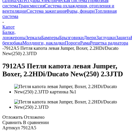
салона
Аксессуары
Электрическая система
Тормозная
система
Трансмиссия
Система охлаждения, отопления и
вентиляции
Система зажигания
Фары, фонари
Топливная
система
-
Капот
Балки,
лонжероны
Зеркала
Бамперы
Брызговики
Двери
Заглушки
Защита
бензобака
Молдинги, накладки
Пороги
Рама
Решетка радиатора
-
7912A5 Петля капота левая Jumper, Boxer, 2.2HDi/Ducato
New(250) 2.3JTD
7912A5 Петля капота левая Jumper,
Boxer, 2.2HDi/Ducato New(250) 2.3JTD
Отложить
Отложено
Сравнить
В сравнении
Артикул
7912A5