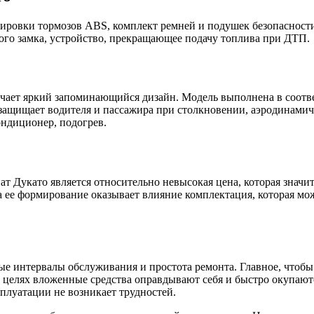
ировки тормозов ABS, комплект ремней и подушек безопасности
ого замка, устройство, прекращающее подачу топлива при ДТП.
чает яркий запоминающийся дизайн. Модель выполнена в соотв
защищает водителя и пассажира при столкновении, аэродинамич
ндиционер, подогрев.
Дукато является относительно невысокая цена, которая значи
а ее формирование оказывает влияние комплектация, которая мо
ные интервалы обслуживания и простота ремонта. Главное, что
 целях вложенные средства оправдывают себя и быстро окупают
ксплуатации не возникает трудностей.