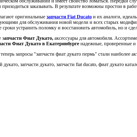
ическом обслуживании и имеет свойство ломаться. Нередки слу
ли приходиться заказывать. В результате возможны простои в раб
лагают оригинальные
запчасти Fiat Ducato
и их аналоги, идеал
тующими для обслуживания новой модели и всех старых модифик
е сроки устранить поломку и восстановить автомобиль, но и сде
 з
апчасти Фиат Дукато,
аксессуары для автомобиля.
Ассортимен
части Фиат Дукато в Екатеринбурге
надежные, проверенные и 
теперь запросы "запчасти фиат дукато пермь" стали наиболее а
дукато, запчасти дукато, запчасти fiat ducato, фиат дукато катал