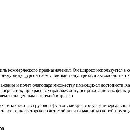
обиль коммерческого предназначения. Он широко используется в с
ешнему виду фургон схож с такими популярными автомобилями 
важение и почет благодаря множеству имеющихся достоинств.Ха
 и агрегатов, прекрасная управляемость, неприхотливость, фун
елем, оснащенным системой впрыска
их типах кузова: грузовой фургон, микроавтобус, универсальны
о такси, инкассаторского автомобиля или машины скорой помощи
то