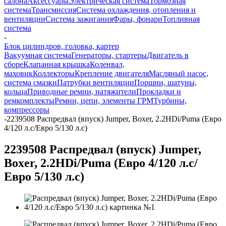
салона
Аксессуары
Электрическая система
Тормозная
система
Трансмиссия
Система охлаждения, отопления и
вентиляции
Система зажигания
Фары, фонари
Топливная
система
-
Блок цилиндров, головка, картер
Вакуумная система
Генераторы, стартеры
Двигатель в
сборе
Клапанная крышка
Коленвал,
маховик
Коллекторы
Крепление двигателя
Масляный насос,
система смазки
Патрубки вентиляции
Поршни, шатуны,
кольца
Приводные ремни, натяжители
Прокладки и
ремкомплекты
Ремни, цепи, элементы ГРМ
Турбины,
компрессоры
-
2239508 Распредвал (впуск) Jumper, Boxer, 2.2HDi/Puma (Евро
4/120 л.с/Евро 5/130 л.с)
2239508 Распредвал (впуск) Jumper,
Boxer, 2.2HDi/Puma (Евро 4/120 л.с/
Евро 5/130 л.с)