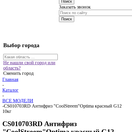
Заказать звонок
Выбор города
Не нашли свой город или
область?
Сменить город
Главная
-
Каталог
-
ВСЕ МОДЕЛИ
-
CS010703RD Антифриз "CoolStreem"Optima красный G12
10кг
CS010703RD Антифриз
"CoolStreem"Optima красный G12