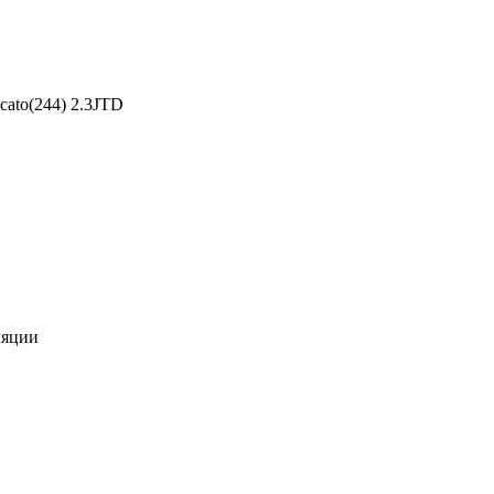
cato(244) 2.3JTD
ляции