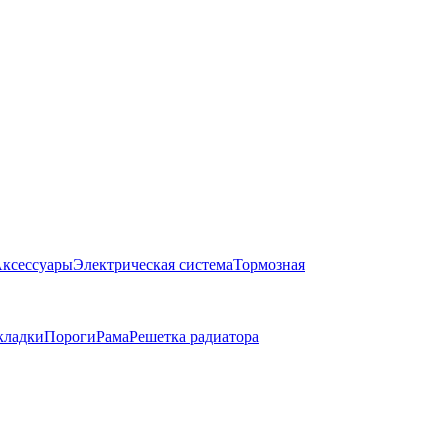
ксессуары
Электрическая система
Тормозная
кладки
Пороги
Рама
Решетка радиатора