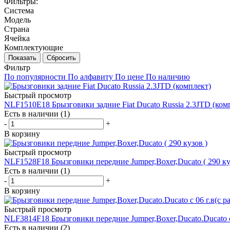
Фильтры:
Система
Модель
Страна
Ячейка
Комплектующие
Показать
Сбросить
Фильтр
По популярности
По алфавиту
По цене
По наличию
Быстрый просмотр
NLF1510E18 Брызговики задние Fiat Ducato Russia 2.3JTD (ком
Есть в наличии (1)
-
+
В корзину
Быстрый просмотр
NLF1528F18 Брызговики передние Jumper,Boxer,Ducato ( 290 ку
Есть в наличии (1)
-
+
В корзину
Быстрый просмотр
NLF3814F18 Брызговики передние Jumper,Boxer,Ducato.Ducato c
Есть в наличии (2)