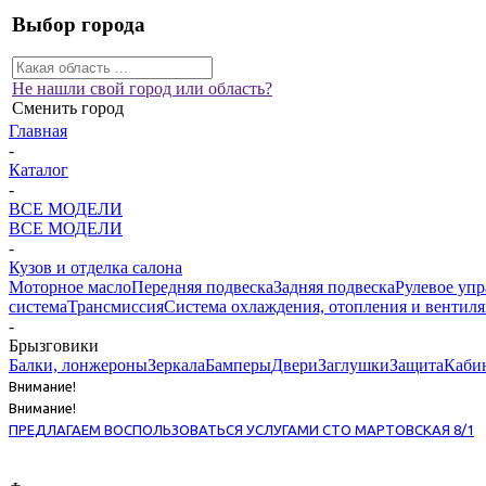
Выбор города
Не нашли свой город или область?
Сменить город
Главная
-
Каталог
-
ВСЕ МОДЕЛИ
ВСЕ МОДЕЛИ
-
Кузов и отделка салона
Моторное масло
Передняя подвеска
Задняя подвеска
Рулевое уп
система
Трансмиссия
Система охлаждения, отопления и вентил
-
Брызговики
Балки, лонжероны
Зеркала
Бамперы
Двери
Заглушки
Защита
Каби
Внимание!
Внимание!
ПРЕДЛАГАЕМ ВОСПОЛЬЗОВАТЬСЯ УСЛУГАМИ СТО МАРТОВСКАЯ 8/1