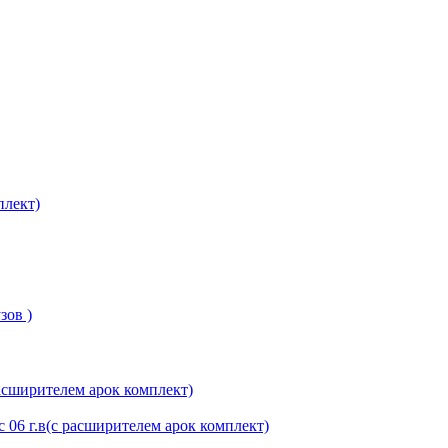
плект)
зов )
 06 г.в(с расширителем арок комплект)