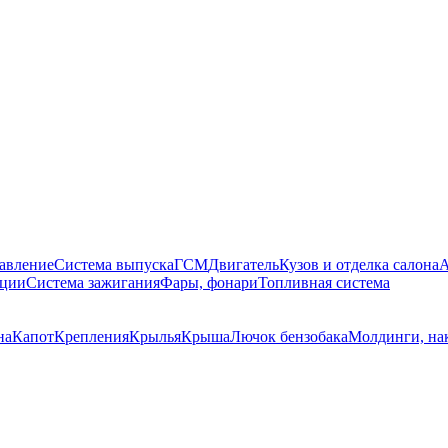
равление
Система выпуска
ГСМ
Двигатель
Кузов и отделка салона
А
яции
Система зажигания
Фары, фонари
Топливная система
на
Капот
Крепления
Крылья
Крыша
Лючок бензобака
Молдинги, на