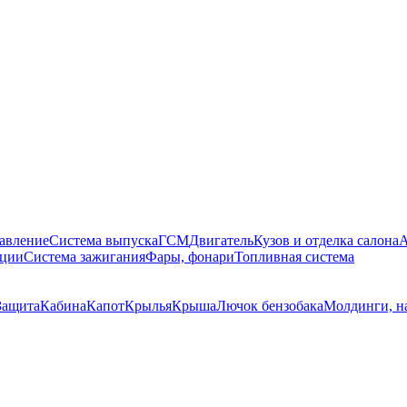
равление
Система выпуска
ГСМ
Двигатель
Кузов и отделка салона
А
яции
Система зажигания
Фары, фонари
Топливная система
Защита
Кабина
Капот
Крылья
Крыша
Лючок бензобака
Молдинги, н