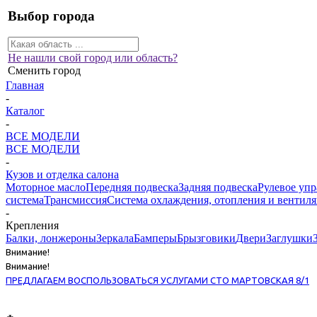
Выбор города
Не нашли свой город или область?
Сменить город
Главная
-
Каталог
-
ВСЕ МОДЕЛИ
ВСЕ МОДЕЛИ
-
Кузов и отделка салона
Моторное масло
Передняя подвеска
Задняя подвеска
Рулевое уп
система
Трансмиссия
Система охлаждения, отопления и вентил
-
Крепления
Балки, лонжероны
Зеркала
Бамперы
Брызговики
Двери
Заглушки
Внимание!
Внимание!
ПРЕДЛАГАЕМ ВОСПОЛЬЗОВАТЬСЯ УСЛУГАМИ СТО МАРТОВСКАЯ 8/1