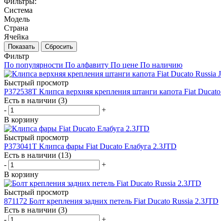
Фильтры:
Система
Модель
Страна
Ячейка
Показать
Сбросить
Фильтр
По популярности
По алфавиту
По цене
По наличию
Быстрый просмотр
P372538T Клипса верхняя крепления штанги капота Fiat Ducato 
Есть в наличии (3)
-
+
В корзину
Быстрый просмотр
P373041T Клипса фары Fiat Ducato Елабуга 2.3JTD
Есть в наличии (13)
-
+
В корзину
Быстрый просмотр
871172 Болт крепления задних петель Fiat Ducato Russia 2.3JTD
Есть в наличии (3)
-
+