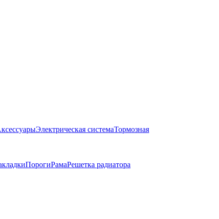
ксессуары
Электрическая система
Тормозная
акладки
Пороги
Рама
Решетка радиатора