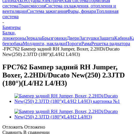
салона
Аксессуары
Электрическая система
Тормозная
система
Трансмиссия
Система охлаждения, отопления и
вентиляции
Система зажигания
Фары, фонари
Топливная
система
-
Бамперы
Балки,
лонжероны
Зеркала
Брызговики
Двери
Заглушки
Защита
Кабина
К
бензобака
Молдинги, накладки
Пороги
Рама
Решетка радиатора
-
FPC762 Бампер задний RH Jumper, Boxer, 2.2HDi/Ducato
New(250) 2.3JTD (180°)(L4/H2 L4/H3)
FPC762 Бампер задний RH Jumper,
Boxer, 2.2HDi/Ducato New(250) 2.3JTD
(180°)(L4/H2 L4/H3)
Отложить
Отложено
Сравнить
В сравнении